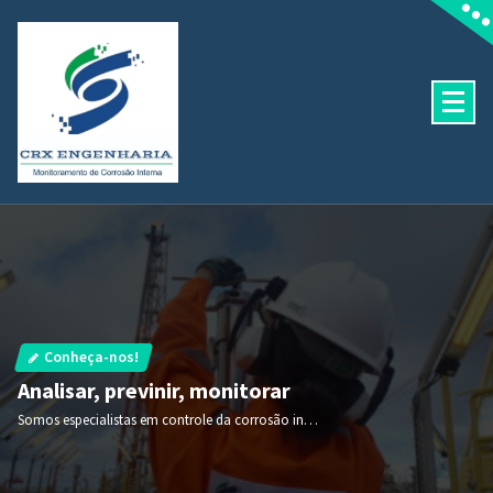
Pular
para
o
conteúdo
Conheça-nos!
Analisar, previnir, monitorar
Somos especialistas em controle da corrosão interna em dutos terrestres, FPSO's e plataformas de petróleo.